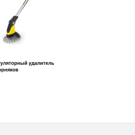
уляторный удалитель
орняков